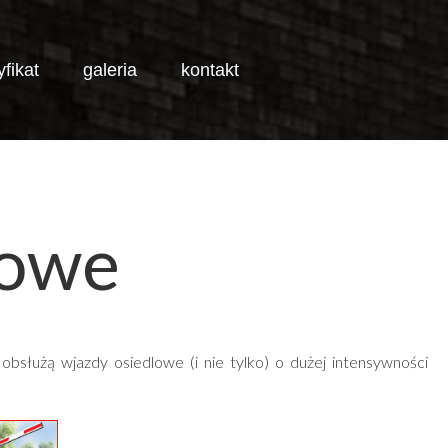
yfikat
galeria
kontakt
JESTEŚ TUTAJ:
START
OFERTA
SZLABANY PARKINGOWE
gowe
służą wjazdy osiedlowe (i nie tylko) o dużej intensywności