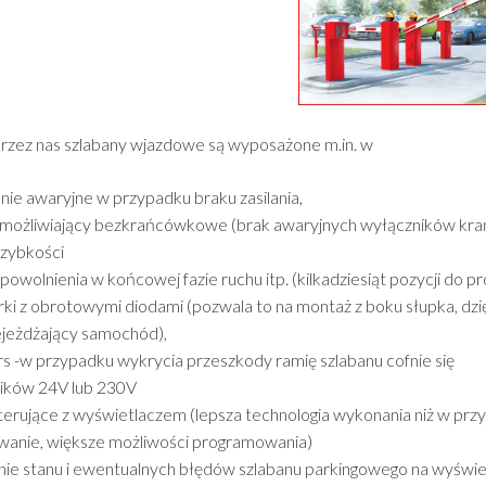
zez nas szlabany wjazdowe są wyposażone m.in. w
nie awaryjne w przypadku braku zasilania,
możliwiający bezkrańcówkowe (brak awaryjnych wyłączników krań
szybkości
spowolnienia w końcowej fazie ruchu itp. (kilkadziesiąt pozycji do 
i z obrotowymi diodami (pozwala to na montaż z boku słupka, dzięk
ejeżdżający samochód),
s -w przypadku wykrycia przeszkody ramię szlabanu cofnie się
lników 24V lub 230V
sterujące z wyświetlaczem (lepsza technologia wykonania niż w prz
anie, większe możliwości programowania)
nie stanu i ewentualnych błędów szlabanu parkingowego na wyświet