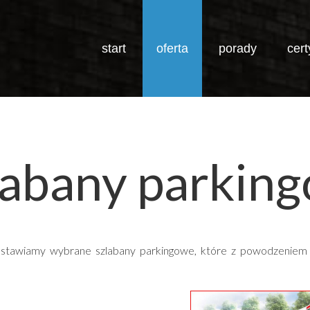
start
oferta
porady
cert
labany
parkin
dstawiamy wybrane szlabany parkingowe, które z powodzeniem ob