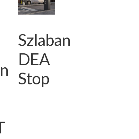
Szlaban
DEA
an
Stop
T