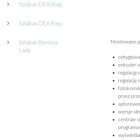
Szlaban DEA Stop
Szlaban DEA Pass
Montowane pr
Szlaban Beninca
Lady
odryglowa
enkoder u
regulację 
regulację 
fotokomórk
przez prz
autorewer
wersje si
centrale 
programow
wyświetla