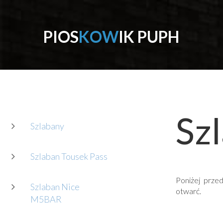
P
I
O
S
K
O
W
I
K
P
U
P
H
Sz
Szlabany
Szlaban Tousek Pass
Poniżej prze
Szlaban Nice
otwarć.
M5BAR