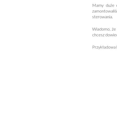
Mamy duże d
zamontowaliśm
sterowania.
Wiadomo, że s
chcesz dowied
Przykładowa k