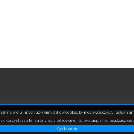
e jak na wielu innych używamy plików cookie, by móc świadczyć Ci usługi i an
jak korzystasz z tej strony, są analizowane. Korzystając z niej, zgadzasz się 
Zgadzam się