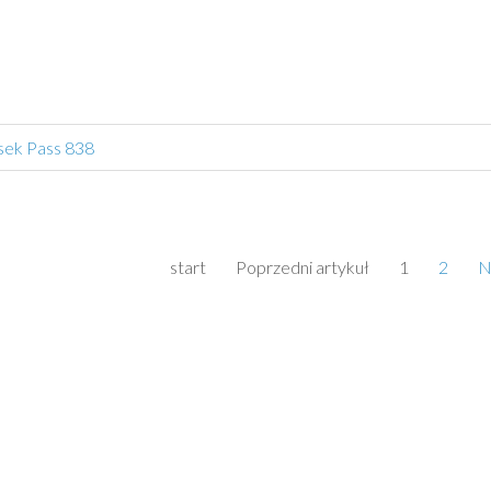
sek Pass 838
start
Poprzedni artykuł
1
2
N