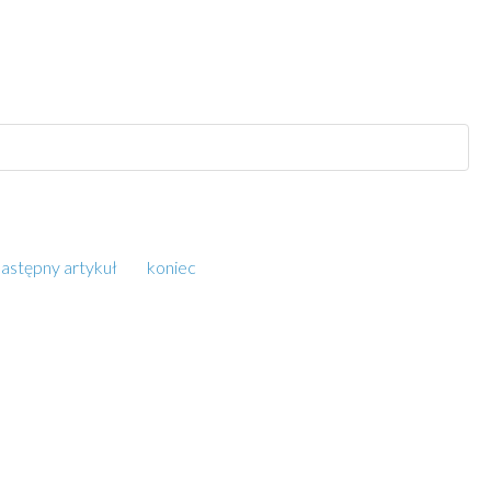
astępny artykuł
koniec