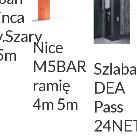
inca
.Szary
Nice
5m
M5BAR
Szlab
ramię
DEA
4m
5m
Pass
24NE