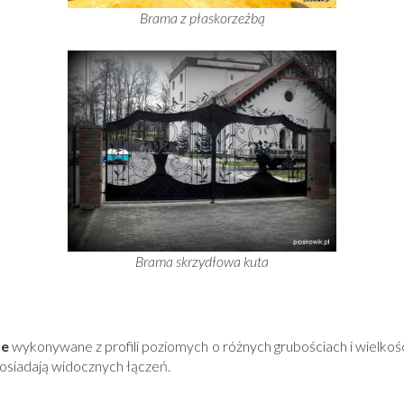
Brama z płaskorzeźbą
Brama skrzydłowa kuta
ne
wykonywane z profili poziomych o różnych grubościach i wielkośc
posiadają widocznych łączeń.