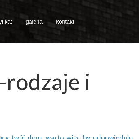
yfikat
galeria
kontakt
TART
PORADY
WYGLĄD BRAMY I OGRODZENIA -RODZAJE I TRENDY
-rodzaje
i
ący twój dom, warto więc by odpowiednio