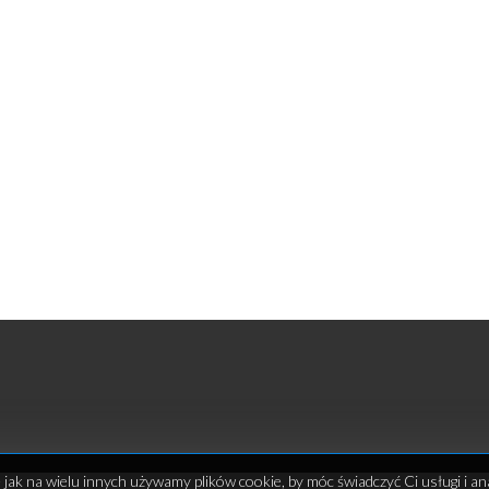
e jak na wielu innych używamy plików cookie, by móc świadczyć Ci usługi i an