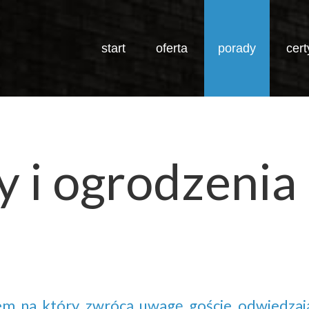
start
oferta
porady
cert
JESTEŚ TUTAJ:
S
y
i
ogrodzenia
m na który zwrócą uwagę goście odwiedzaj