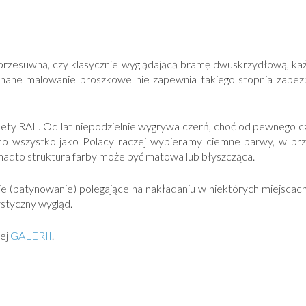
 przesuwną, czy klasycznie wyglądającą bramę dwuskrzydłową, 
konane malowanie proszkowe nie zapewnia takiego stopnia zabez
ty RAL. Od lat niepodzielnie wygrywa czerń, choć od pewnego cza
. Mimo wszystko jako Polacy raczej wybieramy ciemne barwy, w p
nadto struktura farby może być matowa lub błyszcząca.
e (patynowanie) polegające na nakładaniu w niektórych miejscac
styczny wygląd.
zej
GALERII
.