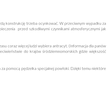
każdą konstrukcję trzeba ocynkować. W przeciwnym wypadku za
pieczenia przed szkodliwymi czynnikami atmosferycznymi jak
su coraz więcej ludzi wybiera antracyt. (Informacja dla panów
rzeciwieństwie do krajów śródziemnomorskich gdzie większość
h za pomocą pędzelka specjalnej powłoki. Dzięki temu niektóre