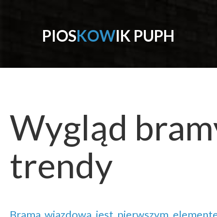
P
I
O
S
K
O
W
I
K
P
U
P
H
Wygląd
bram
trendy
Brama wjazdowa jest pierwszym elemente