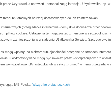
 przez Użytkownika ustawień i personalizację interfejsu Użytkownika, np. w
m treści reklamowych bardziej dostosowanych do ich zainteresowań.
n internetowych (przeglądarka internetowa) domyślnie dopuszcza przechowy
h plików cookies. Ustawienia te mogą zostać zmienione w szczególności w
dorazowym zamieszczeniu w urządzeniu Użytkownika Serwisu. Szczegółowe inf
kies mogą wpłynąć na niektóre funkcjonalności dostępne na stronach internet
erwisu i wykorzystywane mogą być również przez współpracujących z opera
sem www.pioskowik.pl/ciasteczka lub w sekcji „Pomoc” w menu przeglądarki i
rzysługują IAB Polska.
Wszystko o ciasteczkach