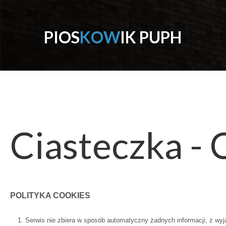
P
I
O
S
K
O
W
I
K
P
U
P
H
Ciasteczka
-
POLITYKA COOKIES
Serwis nie zbiera w sposób automatyczny żadnych informacji, z wyją