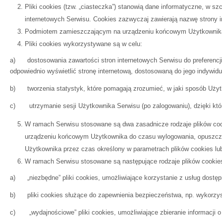
Pliki cookies (tzw. „ciasteczka”) stanowią dane informatyczne, w 
internetowych Serwisu. Cookies zazwyczaj zawierają nazwę strony i
Podmiotem zamieszczającym na urządzeniu końcowym Użytkownika Se
Pliki cookies wykorzystywane są w celu:
a) dostosowania zawartości stron internetowych Serwisu do preferencji 
odpowiednio wyświetlić stronę internetową, dostosowaną do jego indywidu
b) tworzenia statystyk, które pomagają zrozumieć, w jaki sposób Użytko
c) utrzymanie sesji Użytkownika Serwisu (po zalogowaniu), dzięki które
W ramach Serwisu stosowane są dwa zasadnicze rodzaje plików coo
urządzeniu końcowym Użytkownika do czasu wylogowania, opuszczeni
Użytkownika przez czas określony w parametrach plików cookies lu
W ramach Serwisu stosowane są następujące rodzaje plików cookie
a) „niezbędne” pliki cookies, umożliwiające korzystanie z usług dostę
b) pliki cookies służące do zapewnienia bezpieczeństwa, np. wykorzys
c) „wydajnościowe” pliki cookies, umożliwiające zbieranie informacji o