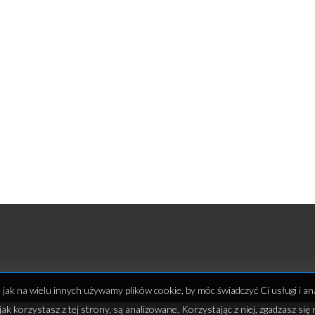
e jak na wielu innych używamy plików cookie, by móc świadczyć Ci usługi i an
jak korzystasz z tej strony, są analizowane. Korzystając z niej, zgadzasz się 