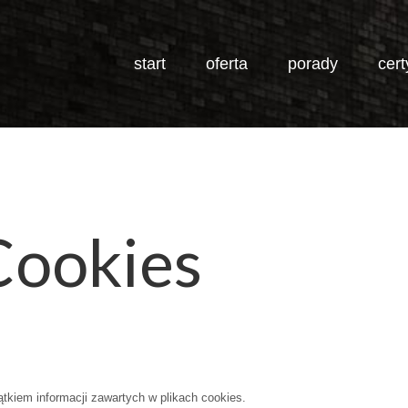
start
oferta
porady
cert
JESTEŚ TUTAJ:
START
SZLAB
Cookies
tkiem informacji zawartych w plikach cookies.