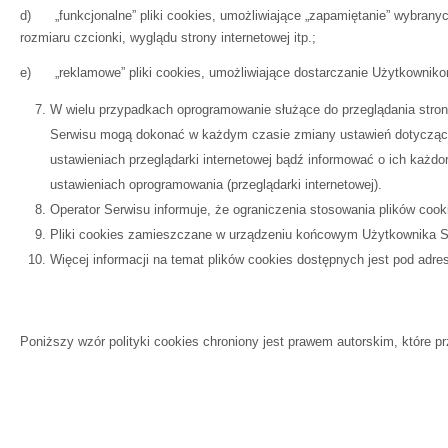
d) „funkcjonalne” pliki cookies, umożliwiające „zapamiętanie” wybranych
rozmiaru czcionki, wyglądu strony internetowej itp.;
e) „reklamowe” pliki cookies, umożliwiające dostarczanie Użytkowniko
W wielu przypadkach oprogramowanie służące do przeglądania stro
Serwisu mogą dokonać w każdym czasie zmiany ustawień dotyczącyc
ustawieniach przeglądarki internetowej bądź informować o ich każ
ustawieniach oprogramowania (przeglądarki internetowej).
Operator Serwisu informuje, że ograniczenia stosowania plików coo
Pliki cookies zamieszczane w urządzeniu końcowym Użytkownika S
Więcej informacji na temat plików cookies dostępnych jest pod adre
Poniższy wzór polityki cookies chroniony jest prawem autorskim, które p