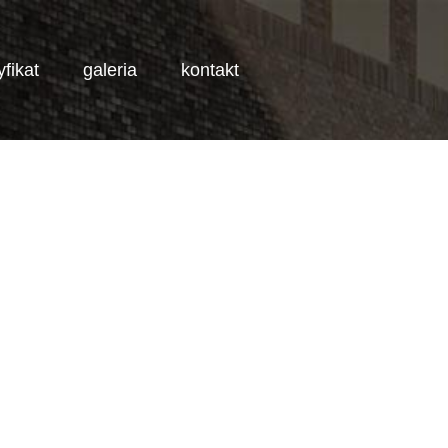
yfikat
galeria
kontakt
AN NICE M5BAR
NIESKATEGORYZOWANE
CIASTECZKA - COOKIES