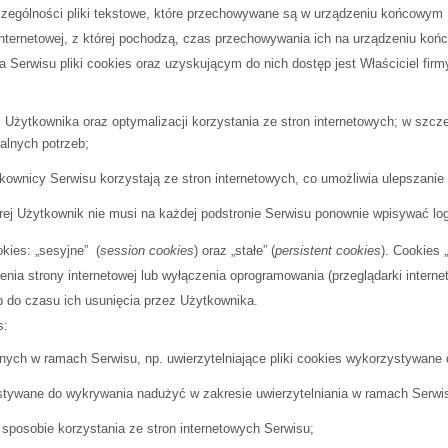
szczególności pliki tekstowe, które przechowywane są w urządzeniu końcowym
nternetowej, z której pochodzą, czas przechowywania ich na urządzeniu koń
rwisu pliki cookies oraz uzyskującym do nich dostęp jest Właściciel firm
Użytkownika oraz optymalizacji korzystania ze stron internetowych; w szcze
alnych potrzeb;
wnicy Serwisu korzystają ze stron internetowych, co umożliwia ulepszanie ic
j Użytkownik nie musi na każdej podstronie Serwisu ponownie wpisywać logi
kies: „sesyjne” (
session cookies
) oraz „stałe” (
persistent cookies
). Cookies
a strony internetowej lub wyłączenia oprogramowania (przeglądarki interne
b do czasu ich usunięcia przez Użytkownika.
s:
pnych w ramach Serwisu, np. uwierzytelniające pliki cookies wykorzystywane
tywane do wykrywania nadużyć w zakresie uwierzytelniania w ramach Serwi
 sposobie korzystania ze stron internetowych Serwisu;