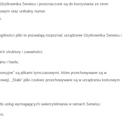
 Użytkownika Serwisu i przeznaczone są do korzystania ze stron
cowym oraz unikalny numer.
y.
gólności pliki te pozwalają rozpoznać urządzenie Użytkownika Serwisu i
h struktury i zawartości;
nu i hasła;
 „sesyjne” są plikami tymczasowymi, które przechowywane są w
towej). „Stałe” pliki cookies przechowywane są w urządzeniu końcowym
 do usług wymagających uwierzytelniania w ramach Serwisu;
su;